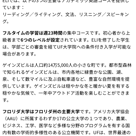
ELIでは、以下の3つの主要なアカデミック英語コースを提供し
ています：
リーディング／ライティング、文法、リスニング／スピーキン
グ。
フルタイムの学習は週23時間
の集中コースです。初心者から上
級者まで
6つのレベルが設定
されています。ELIを修了した学生
は、学部ごとの審査を経てUF大学院への条件付き入学が可能な
場合があります。
ゲインズビルは人口約14万5,000人の小さな町です。都市型森林
で知られるゲインズビルは、市内各地に緑豊かな公園、湖、
泉、そして数マイルに及ぶ自転車道など、豊富な自然環境を提
供しています。ゲインズビルは穏やかな冬と暖かい夏を有する
穏やかな気候で、一年中アウトドア活動を楽しむことができま
す。
フロリダ大学はフロリダ州の主要大学
です。アメリカ大学協会
（AAU）に所属するわずか17の公立大学の１つであり、農業、
ビジネス、工学、医学など多様な分野のプログラムを有する国
内有数の学術的多様性のある公立機関です。UFは、世界最速の