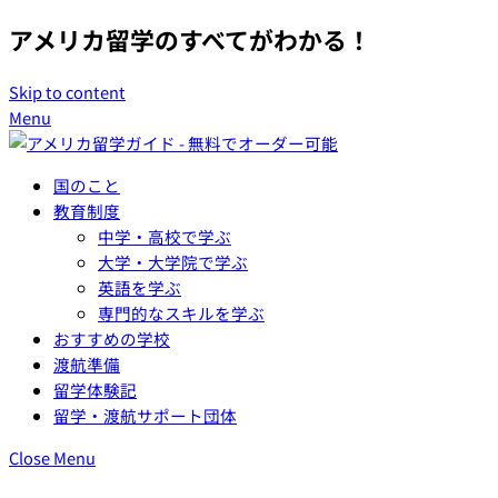
アメリカ留学のすべてがわかる！
Skip to content
メニュー
閉じる
Menu
国のこと
教育制度
中学・高校で学ぶ
大学・大学院で学ぶ
英語を学ぶ
専門的なスキルを学ぶ
おすすめの学校
渡航準備
留学体験記
留学・渡航サポート団体
Close Menu