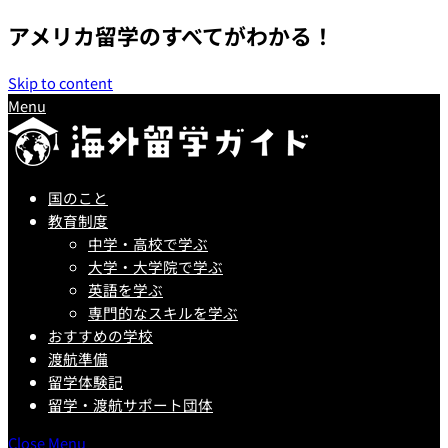
アメリカ留学のすべてがわかる！
アメリカ留学ガイド - 無料でオ
Skip to content
メニュー
閉じる
Menu
国のこと
教育制度
中学・高校で学ぶ
大学・大学院で学ぶ
英語を学ぶ
専門的なスキルを学ぶ
おすすめの学校
渡航準備
留学体験記
留学・渡航サポート団体
Close Menu