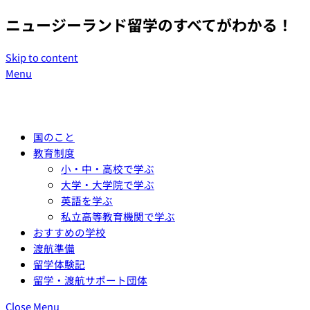
ニュージーランド留学のすべてがわかる！
Skip to content
メニュー
閉じる
Menu
国のこと
教育制度
小・中・高校で学ぶ
大学・大学院で学ぶ
英語を学ぶ
私立高等教育機関で学ぶ
おすすめの学校
渡航準備
留学体験記
留学・渡航サポート団体
Close Menu