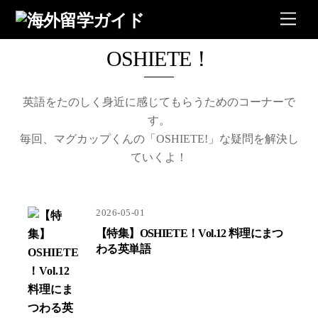
Skip
Men
メニ
閉じ
to
content
OSHIETE！
英語をたのしく身近に感じてもらうためのコーナーで
す。
毎回、マグカップくんの「OSHIETE!」な疑問を解決し
ていくよ！
2026-05-01
【特集】OSHIETE！Vol.12 料理にまつ
わる英単語