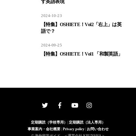
す英語表現
2024-10-23
【特集】OSHIETE！Vol2「右上」は英
語で？
2024-09-25
【特集】OSHIETE！Vol1 「和製英語」
Back
To
Top
定期購読（学校専用）
|
定期購読（法人専用）
事業案内・会社概要
|
Privacy policy
|
お問い合わせ
© 海外留学ガイド ＜運営会社 KBUNSHA＞