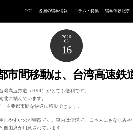
TOP
各国の留学情報
コラム・特集
留学体験記事
2026
03
16
都市間移動は、台湾高速鉄道
台湾高速鉄道（HSR）がとても便利です。
南北に結んでいます。
び、主要都市間を快適に移動できます。
利用しやすいのが特徴です。車内は清潔で、日本人にもなじみや
と自由席が用意されています。