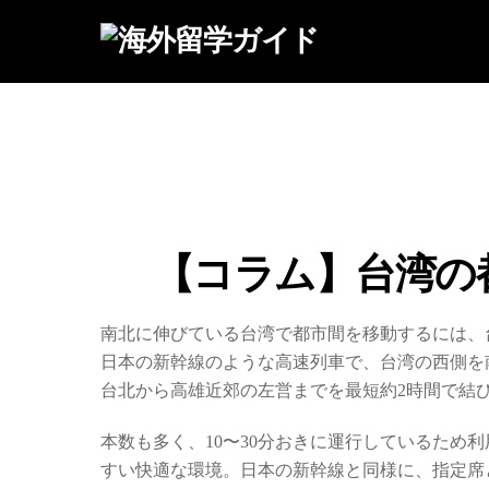
Skip
to
content
【コラム】台湾の
南北に伸びている台湾で都市間を移動するには、
日本の新幹線のような高速列車で、台湾の西側を
台北
から
高雄
近郊の
左営
までを最短約2時間で結
本数も多く、10〜30分おきに運行しているため
すい快適な環境。日本の新幹線と同様に、指定席