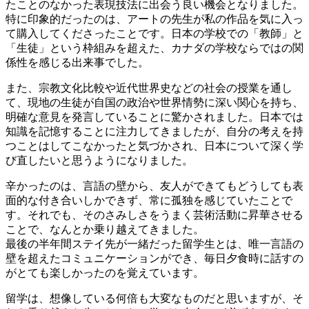
たことのなかった表現技法に出会う良い機会となりました。
特に印象的だったのは、アートの先生が私の作品を気に入っ
て購入してくださったことです。日本の学校での「教師」と
「生徒」という枠組みを超えた、カナダの学校ならではの関
係性を感じる出来事でした。
また、宗教文化比較や近代世界史などの社会の授業を通し
て、現地の生徒が自国の政治や世界情勢に深い関心を持ち、
明確な意見を発言していることに驚かされました。日本では
知識を記憶することに注力してきましたが、自分の考えを持
つことはしてこなかったと気づかされ、日本について深く学
び直したいと思うようになりました。
辛かったのは、言語の壁から、友人ができてもどうしても表
面的な付き合いしかできず、常に孤独を感じていたことで
す。それでも、そのさみしさをうまく芸術活動に昇華させる
ことで、なんとか乗り越えてきました。
最後の半年間ステイ先が一緒だった留学生とは、唯一言語の
壁を超えたコミュニケーションができ、毎日夕食時に話すの
がとても楽しかったのを覚えています。
留学は、想像している何倍も大変なものだと思いますが、そ