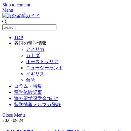
Skip to content
Menu
メニュー
閉じる
TOP
各国の留学情報
アメリカ
カナダ
オーストラリア
ニュージーランド
イギリス
台湾
コラム・特集
留学体験記事
海外留学奨学金”link”
留学情報メルマガ登録
Close Menu
2025
09
24