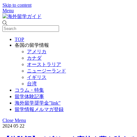
Skip to content
Menu
メニュー
閉じる
TOP
各国の留学情報
アメリカ
カナダ
オーストラリア
ニュージーランド
イギリス
台湾
コラム・特集
留学体験記事
海外留学奨学金”link”
留学情報メルマガ登録
Close Menu
2024
05
22